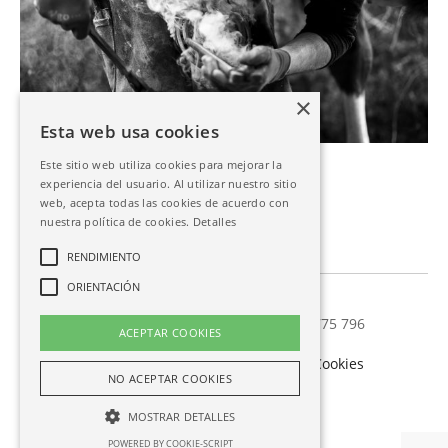
×
Esta web usa cookies
Este sitio web utiliza cookies para mejorar la
experiencia del usuario. Al utilizar nuestro sitio
web, acepta todas las cookies de acuerdo con
nuestra política de cookies.
Detalles
RENDIMIENTO
ORIENTACIÓN
Estitxu Ortolaiz | Fotografía
estitxu@ortolaiz.com
656 775 796
ACEPTAR COOKIES
Política de Privacidad
-
Política de Cookies
NO ACEPTAR COOKIES
Desarrollado por
Creactiva
MOSTRAR DETALLES
POWERED BY COOKIE-SCRIPT