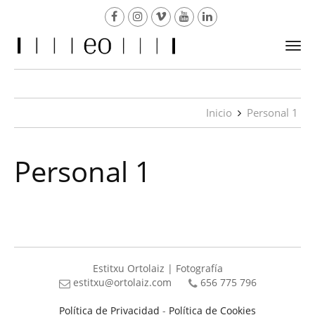
Togg
navi
Inicio
Personal 1
Personal 1
Estitxu Ortolaiz | Fotografía
estitxu@ortolaiz.com
656 775 796
Política de Privacidad
-
Política de Cookies