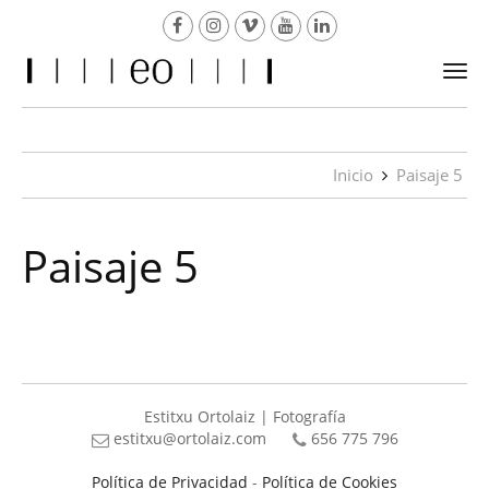
Togg
navi
Inicio
Paisaje 5
Paisaje 5
Estitxu Ortolaiz | Fotografía
estitxu@ortolaiz.com
656 775 796
Política de Privacidad
-
Política de Cookies