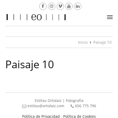
Togg
navi
Inicio
Paisaje 10
Paisaje 10
Estitxu Ortolaiz | Fotografía
estitxu@ortolaiz.com
656 775 796
Política de Privacidad
-
Política de Cookies