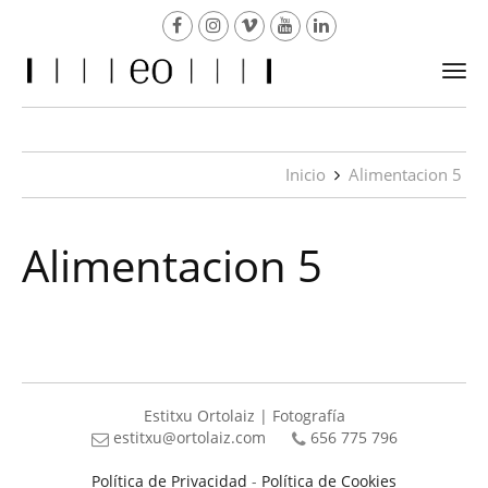
Togg
navi
Inicio
Alimentacion 5
Alimentacion 5
Estitxu Ortolaiz | Fotografía
estitxu@ortolaiz.com
656 775 796
Política de Privacidad
-
Política de Cookies